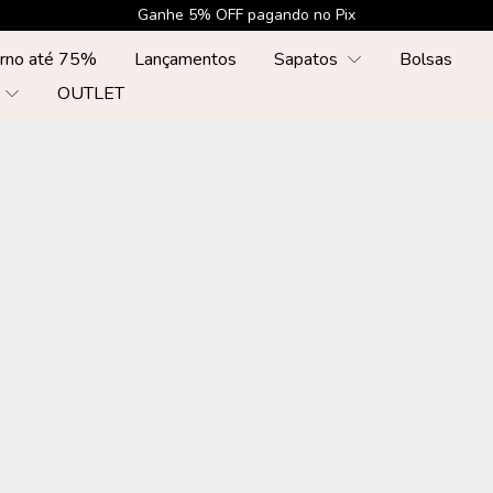
Ganhe 5% OFF pagando no Pix
erno até 75%
Lançamentos
Sapatos
Bolsas
r
OUTLET