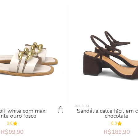
 off white com maxi
Sandália calce fácil em
ente ouro fosco
chocolate
0.0
0.0
R$99,90
R$189,90