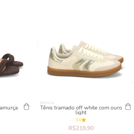
 camurça
Tênis tramado off white com ouro
light
0.0
R$219,90