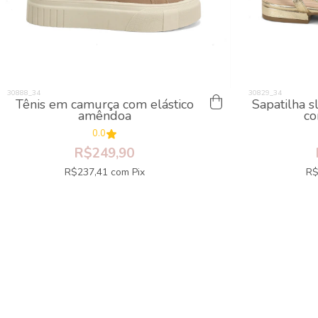
Tênis em camurça com elástico
Sapatilha s
amêndoa
co
0.0
R$249,90
R$237,41
com
Pix
R$