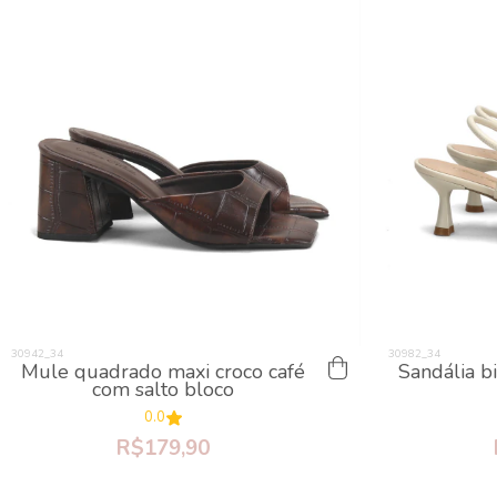
Mule quadrado maxi croco café
Sandália bi
com salto bloco
0.0
R$179,90