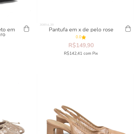
eto em
Pantufa em x de pelo rose
uro
0.0
R$149,90
R$142,41
com
Pix