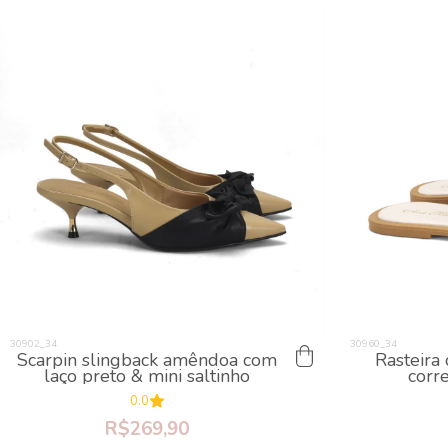
Scarpin slingback amêndoa com
Rasteira
laço preto & mini saltinho
corr
0.0
R$269,90