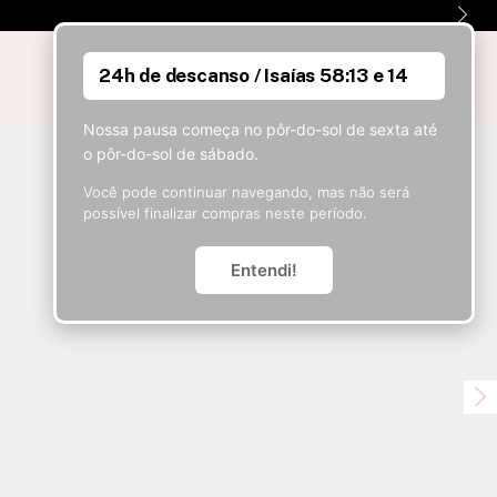
24h de descanso / Isaías 58:13 e 14
0
Nossa pausa começa no pôr-do-sol de sexta até
o pôr-do-sol de sábado.
Você pode continuar navegando, mas não será
possível finalizar compras neste período.
Entendi!