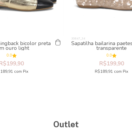
lingback bicolor preta
Sapatilha bailarina paete
m ouro light
transparente
0.0
0.0
R$199,90
R$199,90
189,91
com
Pix
R$189,91
com
Pix
Outlet