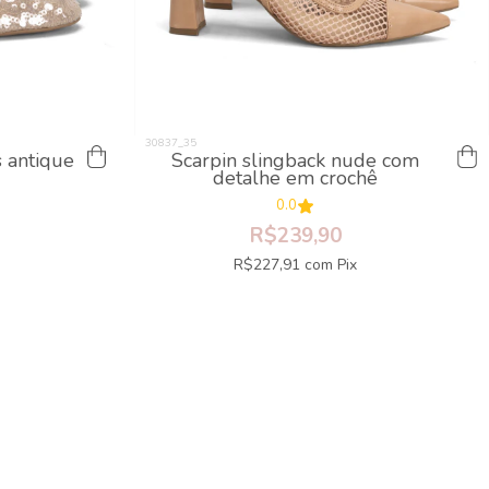
s antique
Scarpin slingback nude com
detalhe em crochê
0.0
R$239,90
R$227,91
com
Pix