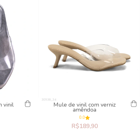
 vinil
Mule de vinil com verniz
amêndoa
0.0
R$189,90