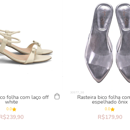
co folha com laço off
Rasteira bico folha com
white
espelhado ônix
0.0
0.0
R$239,90
R$179,90