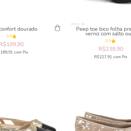
 confort dourado
Peep toe bico folha pr
verniz com salto o
0.0
0.0
R$199,90
R$239,90
189,91
com
Pix
R$227,91
com
Pix